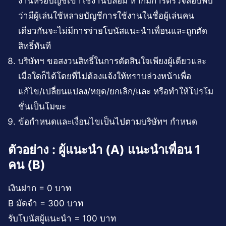
งานหรือบัญชีเข้าใช้งานปลอม หากมีการตรวจสอบพบ
ว่ามีผู้เล่นใช้หลายบัญชีการใช้งานในชื่อผู้เล่นคน
เดียวกันจะไม่มีการจ่ายโบนัสแนะนำเพื่อนและถูกตัด
สิทธิ์ทันที
บริษัทฯ ขอสงวนสิทธิ์ในการตัดสินใจเพียงผู้เดียวและ
เมื่อใดก็ได้โดยที่ไม่ต้องแจ้งให้ทราบล่วงหน้าเพื่อ
แก้ไข/เปลี่ยนแปลง/หยุด/ยกเลิก/และ หรือทำให้โปรโม
ชั่นเป็นโมฆะ
ข้อกำหนดและเงื่อนไขเป็นไปตามบริษัทฯ กำหนด
ตัวอย่าง : ผู้แนะนำ (A) แนะนำเพื่อน 1
คน (B)
เงินฝาก = 0 บาท
B มัดจำ = 300 บาท
รับโบนัสผู้แนะนำ = 100 บาท