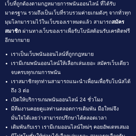
เว็บที่ถูกต้องตามกฎหมายการพนันออนไลน์ ที่ได้รับ
มาตรฐาน รวมถึงเป็นเว็บที่รวบรวมค่ายเกมดังๆ จากทั่วทุก
มุมโลกมารวมไว้ในเว็บของเราหมดแล้ว สามารถ
สมัคร
สมาชิก
ผ่านทางเว็บของเราเพื่อรับโบนัสต้อนรับเครดิตฟรี
อีกมากมาย
เราเป็นเว็บพนันออนไลน์ที่ถูกกฎหมาย
เรามีเกมพนันออนไลน์ให้เลือกเล่นเยอะ สมัครเว็บเดียว
จบครบทุกเกมการพนัน
เราสมาชิกทุกท่านสามารถแนะนำเพื่อนเพื่อรับโบนัสได้
ถึง 3 ต่อ
เปิดให้บริการเกมพนันออนไลน์ 24 ชั่วโมง
มีทีมงานคอยดูแลท่านตลอดการเดิมพัน มือใหม่จึง
มั่นใจได้เลยว่าสามารถปรึกษาได้ตลอดเวลา
เดิมพันกับเรา เรามีเกมออนไลน์ใหม่ๆ คอยอัพเดทเสมอ