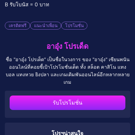
B รับโบนัส = 0 บาท
เครดิตฟรี
แนะนำเพื่อน
โปรโมชั่น
อาอุ๋ง โปรเด็ด
ชื่อ "อาอุ๋ง โปรเด็ด" เป็นชื่อในวงการ ของ "อาอุ๋ง" เซียนพนัน
ออนไลน์ที่คอยชี้เป้าโปรโมชั่นเด็ด ทั้ง สล็อต คาสิโน แทง
บอล แทงหวย ยิงปลา และเกมเดิมพันออนไลน์อีกหลากหลาย
เกม
รับโปรโมชั่น
โปรฯน่าสนใจ