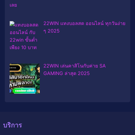
22WIN แทงบอลสด ออนไลน์ ทุกวันง่าย
ๆ 2025
22WIN เล่นคาสิโนกับค่าย SA
GAMING ล่าสุด 2025
บริการ