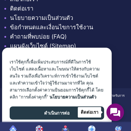
ติดต่อเรา
นโยบายความเป็นส่วนตัว
ข้อกำหนดและเงื่อนไขการใช้งาน
คำถามที่พบบ่อย (FAQ)
แผนผังเว็บไซต์ (Sitemap)
เราใช้คุกกี้เพื่อเพิ่มประสบการณ์ที่ดีในการใช้
การชำระเงิน
เว็บไซต์ แสดงเนื้อหาและโฆษณาให้ตรงกับความ
สนใจ รวมถึงเพื่อวิเคราะห์การเข้าใช้งานเว็บไซต์
และทำความเข้าใจว่าผู้ใช้งานมาจากที่ใด คุณ
สามารถเลือกตั้งค่าความยินยอมการใช้คุกกี้ได้ โดย
©2026 22WIN สงวนลิขสิทธิ์ | เว็บพนันออนไลน์เพื่อความบันเทิง ไม่ใช่สำหรับการ
คลิก “การตั้งค่าคุกกี้”
นโยบายความเป็นส่วนตัว
ลงทุน เล่นอย่างมีความรับผิดชอบ
ติดต่อเรา
ดำเนินการต่อ
ปฏิเสธ