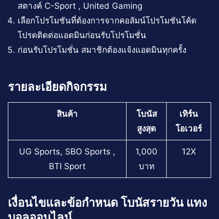
สตางค์ C-Sport , United Gaming
เลือกโปรโมชันที่ต้องการจากคอลัมน์โปรโมชันโค้ด
โปรดติดต่อแอดมินก่อนรับโปรโมชั่น
ก่อนรับโปรโมชั่น สมาชิกต้องแจ้งแอดมินทุกครั้ง
รายละเอียดกิจกรรม
สินค้า
โบนัส
เทิร์น
สูงสุด
โอเวอร์
UG Sports, SBO Sports ,
1,000
12X
BTI Sport
บาท
เงื่อนไขและข้อกำหนด
โบนัสรายวัน แทง
บอลออนไลน์