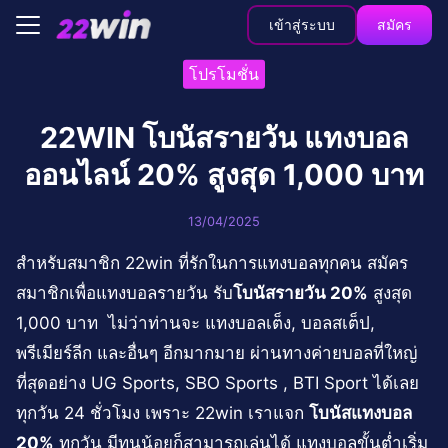
Skip
เข้าสู่ระบบ
สมัคร
to
Search
content
โปรโมชั่น
for:
22WIN โบนัสรายวัน แทงบอล
ออนไลน์ 20% สูงสุด 1,000 บาท
13/04/2025
สำหรับสมาชิก 22win ที่รักในการแทงบอลทุกคน สมัคร
สมาชิกเพื่อแทงบอลรายวัน รับ
โบนัสรายวัน 20%
สูงสุด
1,000 บาท ไม่ว่าท่านจะ แทงบอลเต็ง, บอลสเต็ป,
พรีเมียร์ลีก และอื่นๆ อีกมากมาย ผ่านทางค่ายบอลที่ใหญ่
ที่สุดอย่าง UG Sports, SBO Sports , BTI Sport ได้เลย
ทุกวัน 24 ชั่วโมง เพราะ 22win เราแจก
โบนัสแทงบอล
20%
ทุกวัน มีทุนน้อยก็สามารถเล่นได้ แทงบอลขั้นต่ำเริ่ม