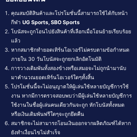
คุณสมบัติสินค้าและโปรโมชั่นนี้สามารถใช้ได้กับหน้า
กีฬา
UG Sports, SBO Sports
โบนัสจะถูกโอนไปยังสินค้าที่เลือกเมื่อโอนย้ายเรียบร้อย
แล้ว
หากสมาชิกทำยอดเทิร์นโอเวอร์ไม่ครบตามข้อกำหนด
ภายใน 30 วันโบนัสจะถูกยกเลิกอัตโนมัติ
การวางเดิมพันทั้งสองข้างหรือเสมอจะไม่ถูกนำมานับ
มาคำนวณยอดเทิร์นโอเวอร์ใดๆทั้งสิ้น
โปรโมชั่นนี้จะไม่อนุญาตให้ผู้เล่นใช้หลายบัญชีการใช้
งาน หากมีการตรวจสอบพบว่ามีผู้เล่นใช้หลายบัญชีการ
ใช้งานในชื่อผู้เล่นคนเดียวกันจะถูก หักโบนัสทั้งหมด
หรือเงินเดิมพันฟรีใดๆจะถูกยึดคืน
สมาชิกจะไม่สามารถโอนเงินออกจากผลิตภัณฑ์ได้หาก
ยังทำเงื่อนไขไม่สำเร็จ