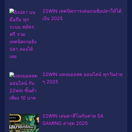
22WIN เทคนิคการเล่นเกมยิงปลาให้ได้
เงิน 2025
22WIN แทงบอลสด ออนไลน์ ทุกวันง่าย
ๆ 2025
22WIN เล่นคาสิโนกับค่าย SA
GAMING ล่าสุด 2025