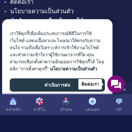
ติดต่อเรา
นโยบายความเป็นส่วนตัว
ข้อกำหนดและเงื่อนไขการใช้งาน
คำถามที่พบบ่อย (FAQ)
เราใช้คุกกี้เพื่อเพิ่มประสบการณ์ที่ดีในการใช้
แผนผังเว็บไซต์ (Sitemap)
เว็บไซต์ แสดงเนื้อหาและโฆษณาให้ตรงกับความ
สนใจ รวมถึงเพื่อวิเคราะห์การเข้าใช้งานเว็บไซต์
และทำความเข้าใจว่าผู้ใช้งานมาจากที่ใด คุณ
การชำระเงิน
สามารถเลือกตั้งค่าความยินยอมการใช้คุกกี้ได้ โดย
คลิก “การตั้งค่าคุกกี้”
นโยบายความเป็นส่วนตัว
ติดต่อเรา
ดำเนินการต่อ
©2026 22WIN สงวนลิขสิทธิ์ | เว็บพนันออนไลน์เพื่อความบันเทิง ไม่ใช่สำหรับการ
ลงทุน เล่นอย่างมีความรับผิดชอบ
ปฏิเสธ
หน้าหลัก
คาสิโน
เข้าเล่น
แทงบอล
VIP