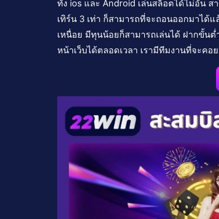
ทั้ง ios และ Android เล่นสล็อตได้ไม่อั้น ส
เทิร์น 3 เท่า ก็สามารถที่จะถอนออกมาได้แล้
เหนื่อย มีทุนน้อยก็สามารถเล่นได้ ฝากขั้
หน้าเว็บได้ตลอดเวลา เรามีทีมงานที่จะคอ