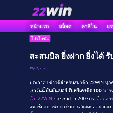
Skip
to
content
หน้าแรก
สล็อต
คาสิโน
แ
S
วีไอพี (VIP)
บทความ
โปรโมชั่น
fo
สะสมบิล ยิ่งฝาก ยิ่งได้
19/04/2025
ประกาศ!! ข่าวดีสำหรับสมาชิก 22WIN ทุก
เราวันนี้
ยืนยันเบอร์ รับฟรีเครดิต 100
หากท่
เว็บ 22WIN
ของเราฝาก 200 บาท ติดต่อกัน
สมาชิกเก่า เพราะเป็นการสะสมยอดฝากแบบต่