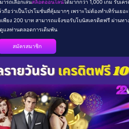
ามารถเลือกเล่น
สล็อตออนไลน์
ได้มากกว่า 1,000 เกม รับเคร
วถือว่าเป็นโปรโมชั่นที่คุ้มมากๆ เพราะไม่ต้องทำเทิร์นเยอะ
นต่ำเพียง 200 บาท สามารถแจ้งขอรับโบนัสเครดิตฟรี ผ่านท
ยดูแลท่านตลอดการเดิมพัน
สมัครสมาชิก