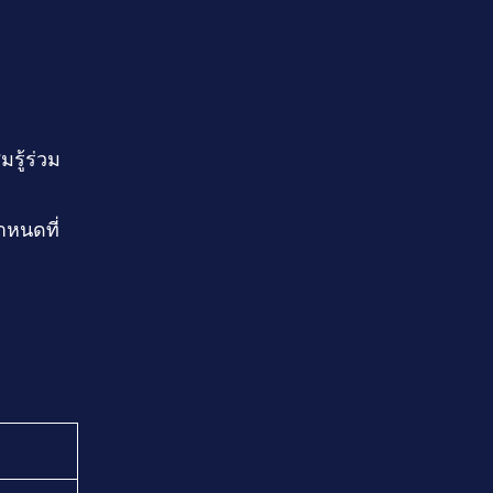
รู้ร่วม
ำหนดที่