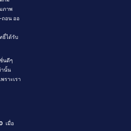
้อมภาพ
ก-ถอน ออ
ธิ์ได้รับ
ั่นดีๆ
านั้น
เพราะเรา
00
เมื่อ