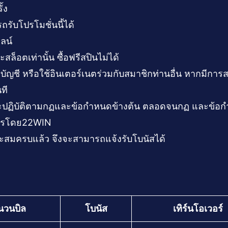
้ง
รับโปรโมชั่นนี้ได้
ลน์
ะสล็อตเท่านั้น ซื้อฟรีสปินไม่ได้
ัญชี หรือใช้อินเตอร์เนตร่วมกับสมาชิกท่านอื่น หากมีการสม
ที
และปฏิบัติตามกฏและข้อกำหนดข้างต้น ตลอดจนกฏ และข้อก
ินการโดย22WIN
่นสะสมครบแล้ว จึงจะสามารถแจ้งรับโบนัสได้
นวนบิล
โบนัส
เทิร์นโอเวอร์