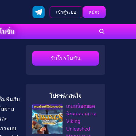
เข้าสู่ระบบ
สมัคร
มชั่น
รับโปรโมชั่น
โปรฯน่าสนใจ
ดิมพันกับ
เกมสล็อตยอด
ันผ่าน
นิยมตลอดกาล
และ
Viking
ทุกระบบ
Unleashed